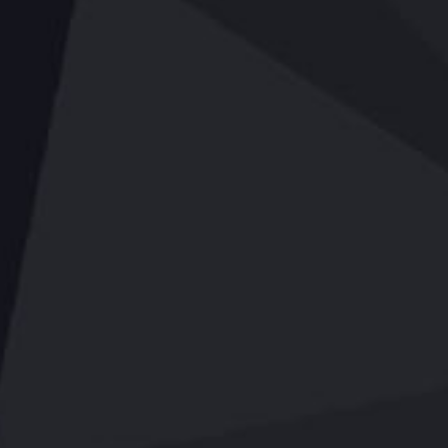
Copyright ? 2023 华体会体育官方网站-华体会体
All Rights Reserved.
赣ICP备10006981号-1
XML地图
赣公网安备36073502000188