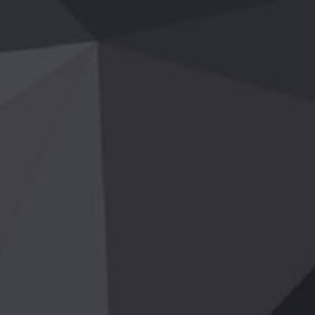
15879778652
华体会体育官
方网站-华体
会体育(中国)