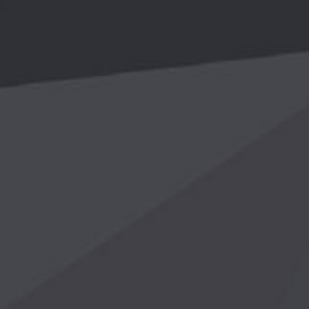
以创新铸造价值
让金石宝为全球服务
新闻中心
客户案例
资质荣誉
在线留言