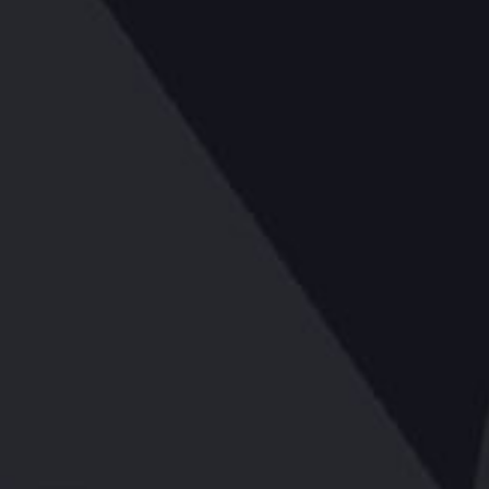
网站首页
关于我们
产品中心
新闻中心
客户案例
资质荣誉
在线留言
华体会体育官方网站-华体会体育(中国)
15879778652
15879778652