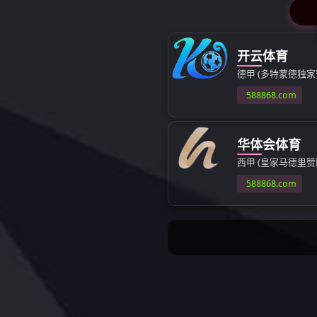
全国服务热线
15879778652
营业执照
荣誉证书