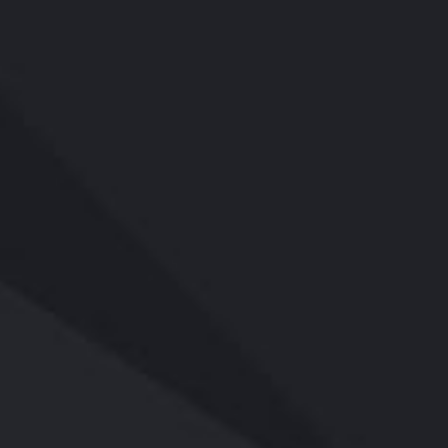
育(中国)