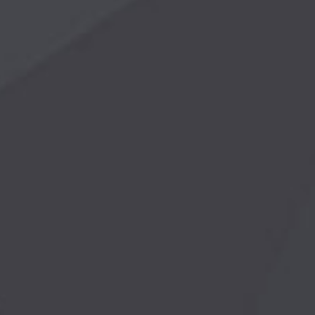
设备
华体会体育官方网站-华体会体育(中国)
筛分、分级设备
浮选及搅