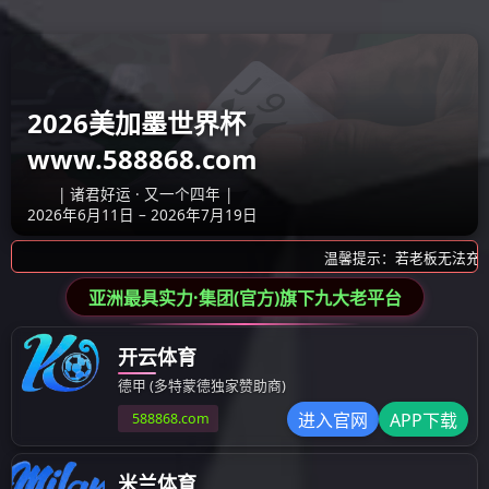
汰机/双斗隔膜跳汰机
XJK浮选机
锯齿波跳汰机
DYTA-7750液压跳汰机
螺旋溜槽
选矿离心机
鼓动溜槽
QQ咨询
XBT提升搅拌槽
固废废料回收设备
磨矿设备
联系电话