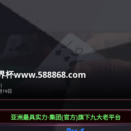
机
蒸馏罐
汞机、V型混汞机，直
浓缩机
机