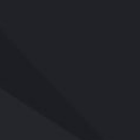
育(中国)