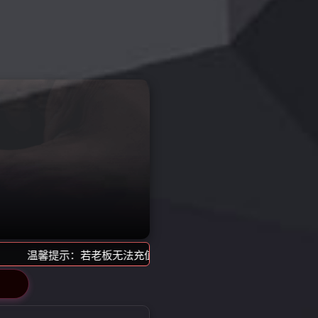
沾金毯
QQ咨询
熔金炉
联系电话