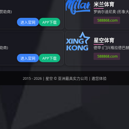
离心渣浆泵
清水泵
首页
上一页
1
下一页