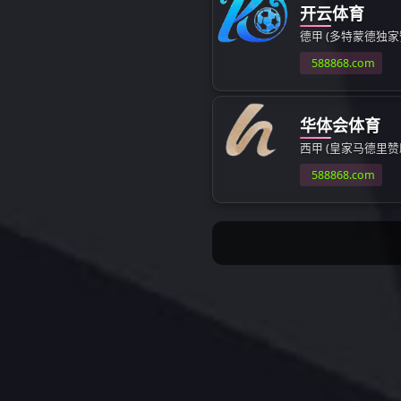
破碎设备
华体会体育官方网站-
华体会体育(中国)
筛分、分级设备
液下/卧式
浮选及搅拌设备
给料及输送设备
磁选设备
实验室选矿设备
电选设备