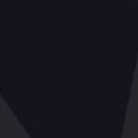
泵类及其他设备
全国服务热线
15879778652
网站首页
关于我们
产品中心