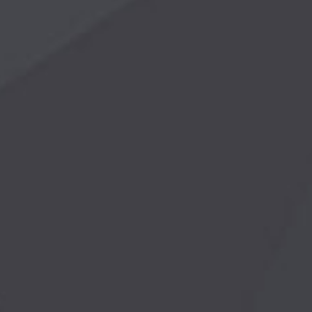
设备
华体会体育官方网站-华体会体育(中国)
筛分、分级设备
浮选及搅
他设备