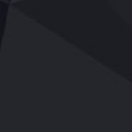
Copyright ? 2023 华体会体育官方网站-华体会体