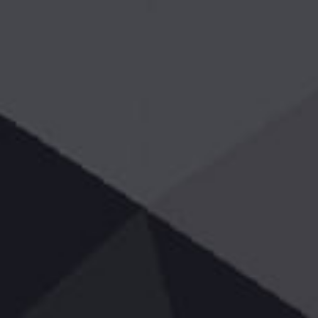
热门关键词：
重选设备
固废废料回收设备
磨矿设备
破碎
您的位置：
首页
>>
产品中心
>>
破碎设备
>>
旋回破碎机
旋回破碎
产品中心
重选设备
6S摇床/双层6S摇床/悬挂
式多层摇床/云锡摇床
新式跳汰机（梯形/八室跳