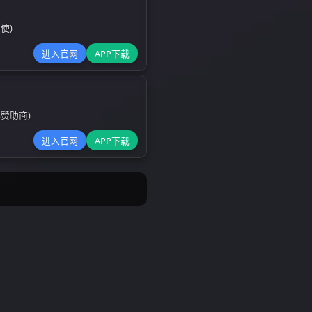
在线留言
微信扫一扫