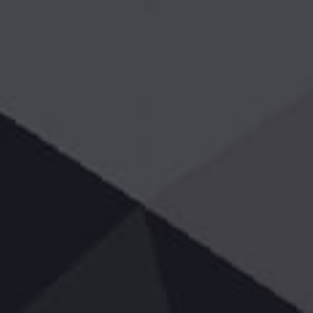
热门关键词：
重选设备
固废废料回收设备
磨矿设备
破碎
您的位置：
首页
>>
产品中心
>>
固废废料回收设备
>>
炉渣
炉渣跳汰
产品中心
重选设备
6S摇床/双层6S摇床/悬挂
式多层摇床/云锡摇床
新式跳汰机（梯形/八室跳