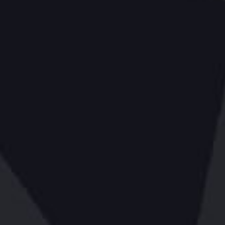
泵类及其他设备
全国服务热线
15879778652
网站首页
关于我们
产品中心