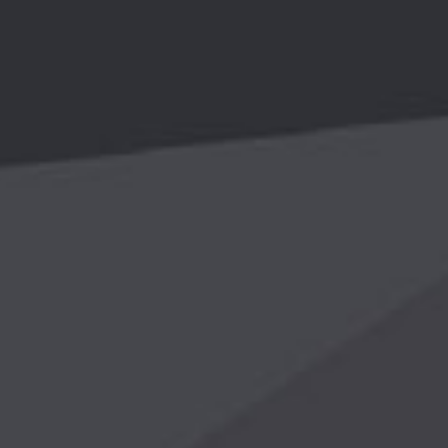
以创新铸造价值
让金石宝为全球服务
新闻中心
客户案例
资质荣誉
在线留言