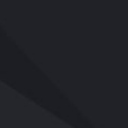
育(中国)