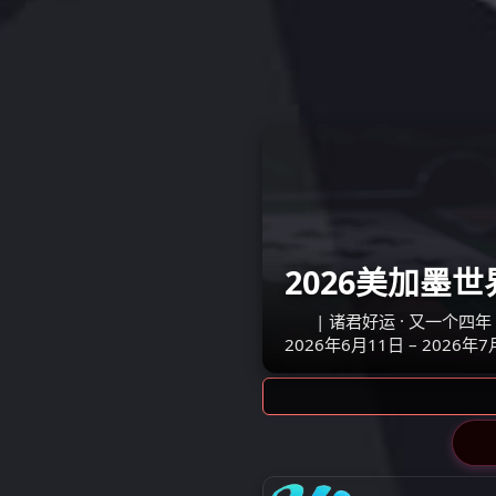
汰机/双斗隔膜跳汰机
炉渣跳汰
锯齿波跳汰机
DYTA-7750液压跳汰机
螺旋溜槽
选矿离心机
鼓动溜槽
固废废料回收设备
磨矿设备