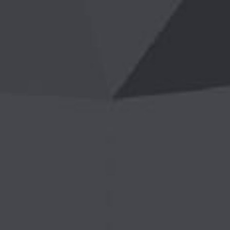
网站首页
关于我们
产品中心