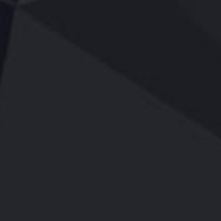
Copyright ? 2023 华体会体育官方网站-华体会体