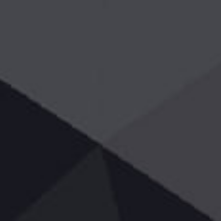
热门关键词：
重选设备
固废废料回收设备
磨矿设备
破碎
您的位置：
首页
>>
产品中心
>>
筛分、分级设备
>>
水力旋
水力旋流
产品中心
重选设备
6S摇床/双层6S摇床/悬挂
式多层摇床/云锡摇床
新式跳汰机（梯形/八室跳