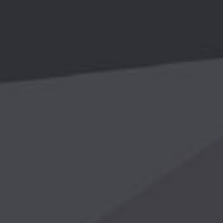
以创新铸造价值
让金石宝为全球服务
新闻中心
客户案例
资质荣誉
在线留言