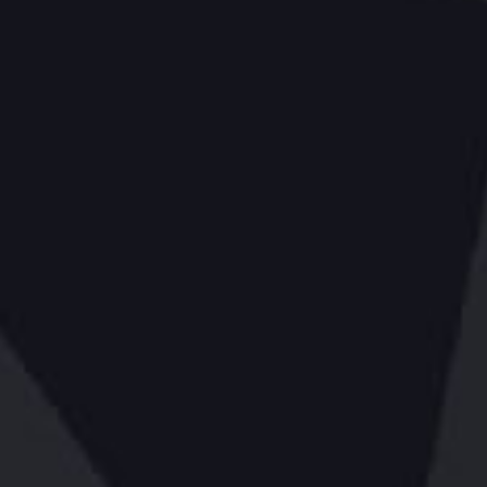
泵类及其他设备
全国服务热线
15879778652
网站首页
关于我们
产品中心