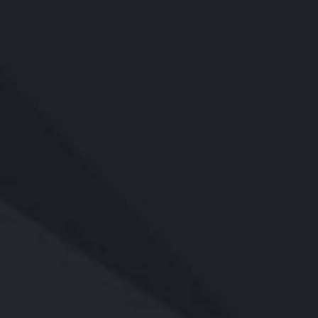
育(中国)