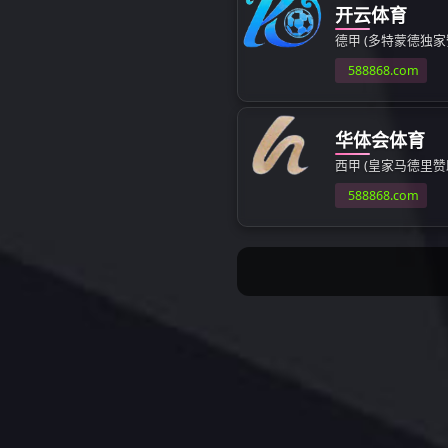
破碎设备
华体会体育官方网站-
华体会体育(中国)
筛分、分级设备
浮选及搅拌设备
给料及输送设备
磁选设备
实验室选矿设备
电选设备