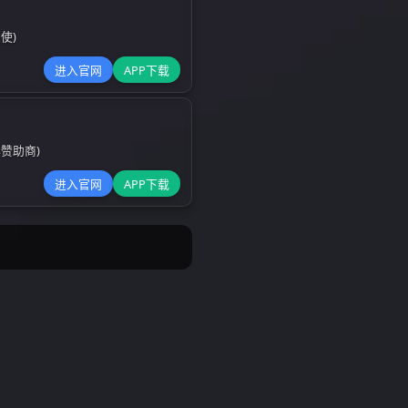
在线留言
微信扫一扫