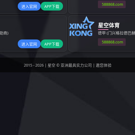
首页
上一页
1
下一页
Copyright ? 2023 华体会体育官方网站-华体会体
All Rights Reserved.
赣ICP备10006981号-1
XML地图
赣公网安备36073502000188