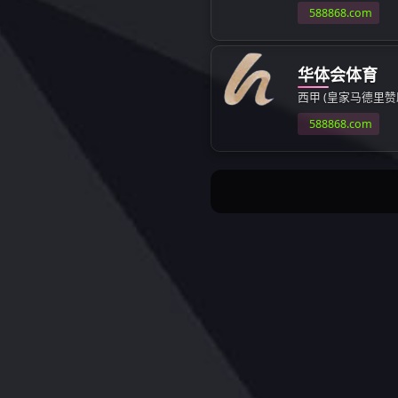
其他
咨询热线
15879778652
网站首页
关于我们
产品中心
新闻中心
客户案例
资质荣誉
在线留言
华体会体育官方网站-华体会体育(中国)