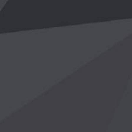
以创新铸造价值
让金石宝为全球服务
新闻中心
客户案例
资质荣誉
在线留言