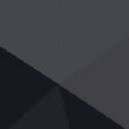
热门关键词：
重选设备
固废废料回收设备
磨矿设备
破碎
您的位置：
首页
>>
产品中心
>>
固废废料回收设备
>>
铁架
铁架摇床
产品中心
重选设备
6S摇床/双层6S摇床/悬挂
式多层摇床/云锡摇床
新式跳汰机（梯形/八室跳