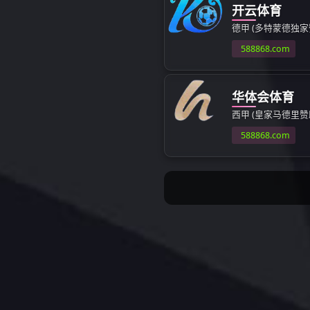
破碎设备
华体会体育官方网站-
华体会体育(中国)
筛分、分级设备
浮选及搅拌设备
给料及输送设备
磁选设备
实验室选矿设备
电选设备