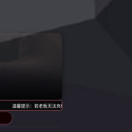
末页
QQ咨询
联系电话