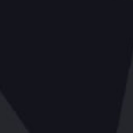
泵类及其他设备
全国服务热线
15879778652
网站首页
关于我们
产品中心